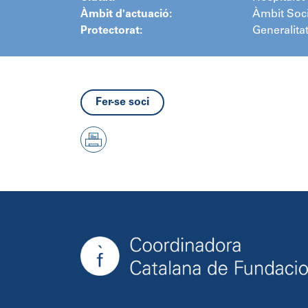
Àmbit d'actuació:
Àmbit Soci
Protectorat:
Generalita
Fer-se soci