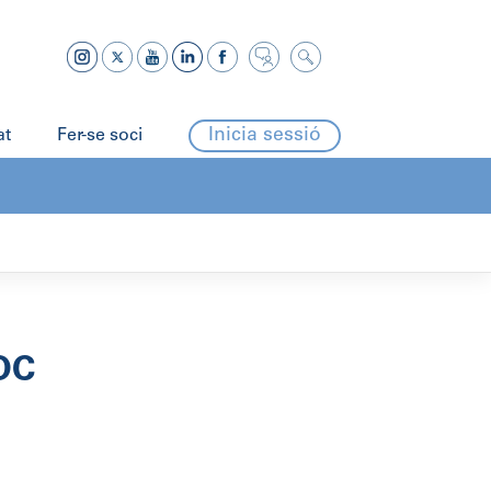
Inicia sessió
at
Fer-se soci
OC