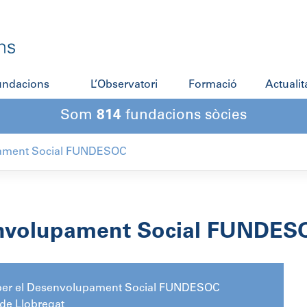
fundacions
L’Observatori
Formació
Actualit
Som
814
fundacions sòcies
ament Social FUNDESOC
envolupament Social FUNDES
per el Desenvolupament Social FUNDESOC
 de Llobregat