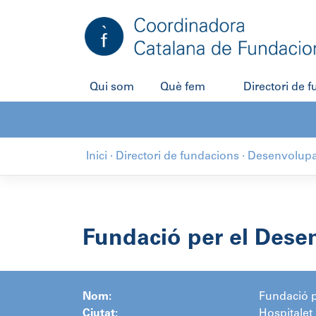
Salta
al
contingut
Qui som
Què fem
Directori de 
Inici
·
Directori de fundacions
·
Desenvolup
Fundació per el Des
Nom:
Fundació 
Ciutat:
Hospitalet