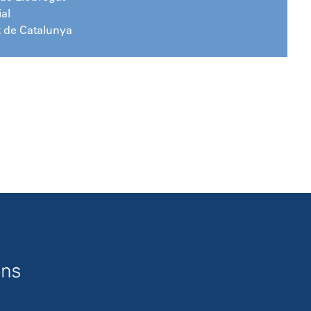
al
t de Catalunya