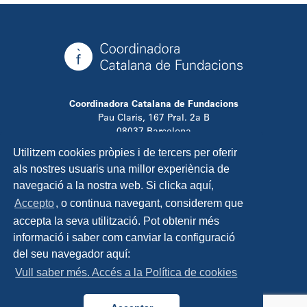
Coordinadora Catalana de Fundacions
Pau Claris, 167 Pral. 2a B
08037 Barcelona
T. 934 881 480
Utilitzem cookies pròpies i de tercers per oferir
info@ccfundacions.cat
als nostres usuaris una millor experiència de
navegació a la nostra web. Si clicka aquí,
Accepto
, o continua navegant, considerem que
accepta la seva utilització. Pot obtenir més
Contacta
informació i saber com canviar la configuració
Avís legal
del seu navegador aquí:
Política de privadesa
Vull saber més. Accés a la Política de cookies
Política de cookies
Disseny i programació:
TipTop Learning