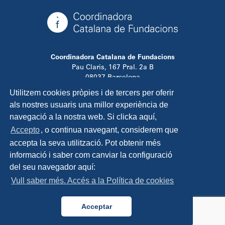
Coordinadora Catalana de Fundacions
Pau Claris, 167 Pral. 2a B
08037 Barcelona
T. 934 881 480
Utilitzem cookies pròpies i de tercers per oferir
info@ccfundacions.cat
als nostres usuaris una millor experiència de
navegació a la nostra web. Si clicka aquí,
Accepto
, o continua navegant, considerem que
accepta la seva utilització. Pot obtenir més
Contacta
informació i saber com canviar la configuració
Avís legal
del seu navegador aquí:
Política de privadesa
Vull saber més. Accés a la Política de cookies
Política de cookies
Disseny i programació:
TipTop Learning
Acceptar