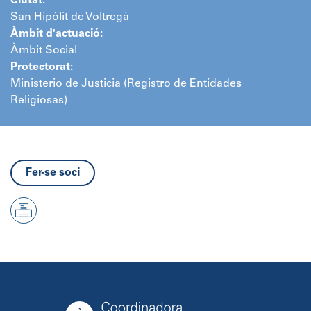
Ciutat:
San Hipòlit de Voltregà
Àmbit d'actuació:
Àmbit Social
Protectorat:
Ministerio de Justicia (Registro de Entidades
Religiosas)
Fer-se soci