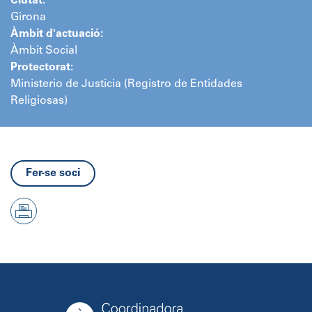
Ciutat:
Girona
Àmbit d'actuació:
Àmbit Social
Protectorat:
Ministerio de Justicia (Registro de Entidades
Religiosas)
Fer-se soci