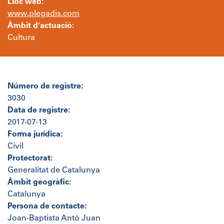
Lloc web:
www.plegadis.com
Àmbit d'actuació:
Cultura
Número de registre:
3030
Data de registre:
2017-07-13
Forma jurídica:
Civil
Protectorat:
Generalitat de Catalunya
Àmbit geogràfic:
Catalunya
Persona de contacte:
Joan-Baptista Antó Juan