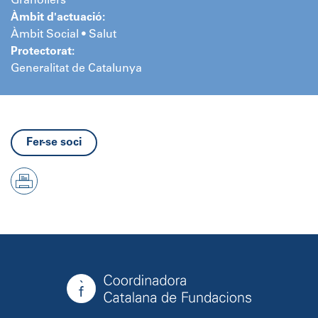
Granollers
Àmbit d'actuació:
Àmbit Social • Salut
Protectorat:
Generalitat de Catalunya
Fer-se soci