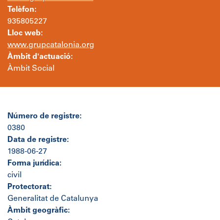
Telèfon:
935805227
Lloc web:
www.grupcatalonia.org
Àmbit d'actuació:
Àmbit Social
Número de registre:
0380
Data de registre:
1988-06-27
Forma jurídica:
civil
Protectorat:
Generalitat de Catalunya
Àmbit geogràfic: