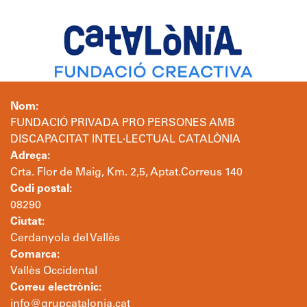
Nom:
FUNDACIÓ PRIVADA PRO PERSONES AMB
DISCAPACITAT INTEL·LECTUAL CATALÒNIA
Adreça:
Crta. Flor de Maig, Km. 2,5, Aptat.Correus 140
Codi postal:
08290
Ciutat:
Cerdanyola del Vallès
Comarca:
Vallès Occidental
Correu electrònic:
info@grupcatalonia.cat