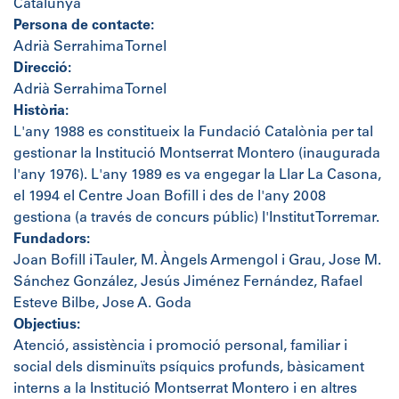
Catalunya
Persona de contacte:
Adrià Serrahima Tornel
Direcció:
Adrià Serrahima Tornel
Història:
L'any 1988 es constitueix la Fundació Catalònia per tal
gestionar la Institució Montserrat Montero (inaugurada
l'any 1976). L'any 1989 es va engegar la Llar La Casona,
el 1994 el Centre Joan Bofill i des de l'any 2008
gestiona (a través de concurs públic) l'Institut Torremar.
Fundadors:
Joan Bofill i Tauler, M. Àngels Armengol i Grau, Jose M.
Sánchez González, Jesús Jiménez Fernández, Rafael
Esteve Bilbe, Jose A. Goda
Objectius:
Atenció, assistència i promoció personal, familiar i
social dels disminuïts psíquics profunds, bàsicament
interns a la Institució Montserrat Montero i en altres