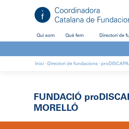
Salta
al
contingut
Qui som
Què fem
Directori de 
Inici
·
Directori de fundacions
·
proDISCAPA
FUNDACIÓ proDISCA
MORELLÓ