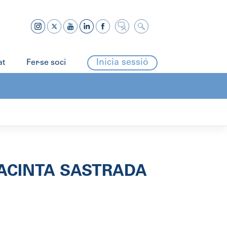
Inicia sessió
at
Fer-se soci
JACINTA SASTRADA