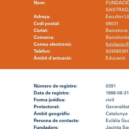
Nom:
FUNDACIÓ
SASTRAD
Adreça:
Escultor Ll
Codi postal:
08031
Ciutat:
Barcelona
Comarca:
Barcelonè
Correu electrònic:
fundacio@
Telèfon:
933580301
Àmbit d'actuació:
Educació
Número de registre:
0391
Data de registre:
1988-08-31
Forma jurídica:
civil
Protectorat:
Generalita
Àmbit geogràfic:
Catalunya
Persona de contacte:
Eulàlia Gu
Fundadors:
Jacinta Sa