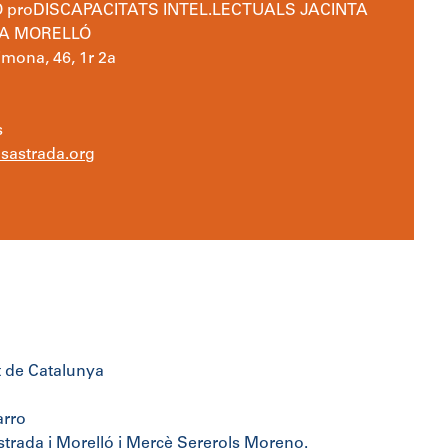
 proDISCAPACITATS INTEL.LECTUALS JACINTA
A MORELLÓ
imona, 46, 1r 2a
s
sastrada.org
t de Catalunya
arro
strada i Morelló i Mercè Sererols Moreno.