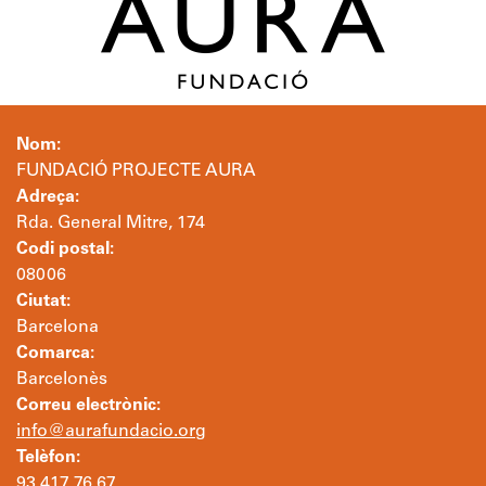
Nom:
FUNDACIÓ PROJECTE AURA
Adreça:
Rda. General Mitre, 174
Codi postal:
08006
Ciutat:
Barcelona
Comarca:
Barcelonès
Correu electrònic:
info@aurafundacio.org
Telèfon:
93 417 76 67