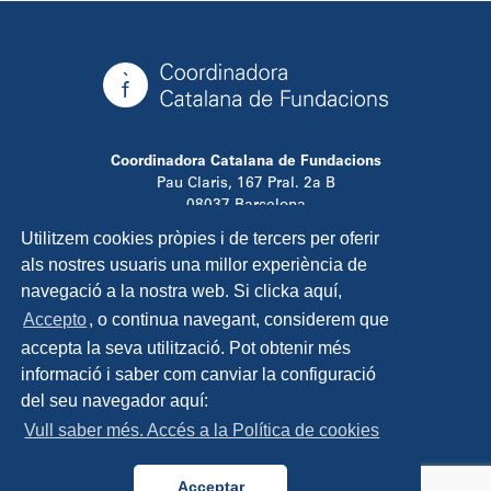
Coordinadora Catalana de Fundacions
Pau Claris, 167 Pral. 2a B
08037 Barcelona
T. 934 881 480
Utilitzem cookies pròpies i de tercers per oferir
info@ccfundacions.cat
als nostres usuaris una millor experiència de
navegació a la nostra web. Si clicka aquí,
Accepto
, o continua navegant, considerem que
accepta la seva utilització. Pot obtenir més
Contacta
informació i saber com canviar la configuració
Avís legal
del seu navegador aquí:
Política de privadesa
Vull saber més. Accés a la Política de cookies
Política de cookies
Disseny i programació:
TipTop Learning
Acceptar