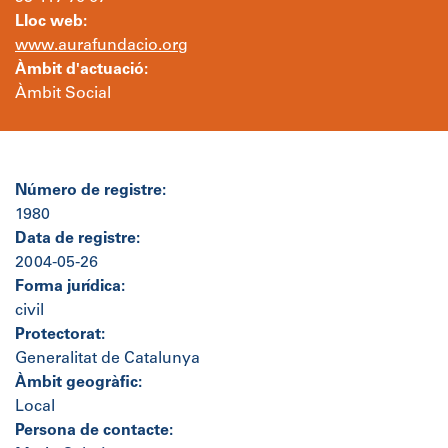
Lloc web:
www.aurafundacio.org
Àmbit d'actuació:
Àmbit Social
Número de registre:
1980
Data de registre:
2004-05-26
Forma jurídica:
civil
Protectorat:
Generalitat de Catalunya
Àmbit geogràfic:
Local
Persona de contacte: