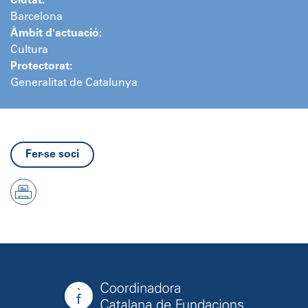
Ciutat:
Barcelona
Àmbit d'actuació:
Cultura
Protectorat:
Generalitat de Catalunya
Fer-se soci