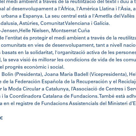
el medi ambient a través de la reutilització del tèxtil i du
al al desenvolupament a l'Àfrica, l'Amèrica Llatina i l'Àsia, ai
 urbana a Espanya. La seu central està a l'Ametlla del Vallè
dalusia, Astúries, Comunitat Valenciana i Galícia.
-Jensen,Helle Nielsen, Montserrat Cuña
e l’entitat és protegir el medi ambient a través de la reutilitza
s comunitats en vies de desenvolupament, tant a nivell nacio
asats en la solidaritat, l'organització activa de les persones
l, la seva visió és millorar les condicions de vida de les com
e el progrés econòmic i social.
 Bolin (Presidenta), Joana María Badell (Vicepresidenta), Hell
de la Federación Española de la Recuperación y el Reciclaj
r la Moda Circular a Catalunya, l’Associació de Centres i Serv
 i la Coordinadora Catalana de Fundacions. També està adher
ta en el registre de Fundacions Assistencials del Ministeri d
0€