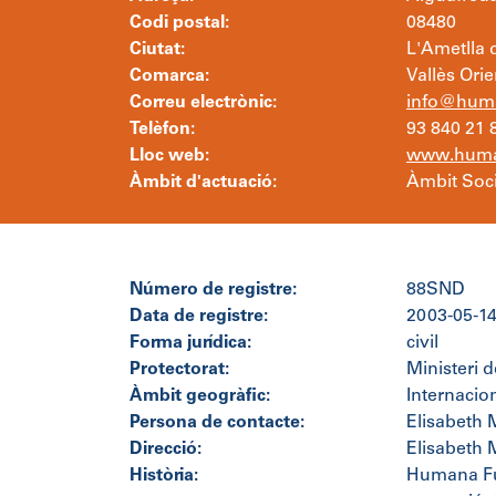
Codi postal:
08480
Ciutat:
L'Ametlla d
Comarca:
Vallès Orie
Correu electrònic:
info@huma
Telèfon:
93 840 21 
Lloc web:
www.human
Àmbit d'actuació:
Àmbit Soci
Número de registre:
88SND
Data de registre:
2003-05-1
Forma jurídica:
civil
Protectorat:
Ministeri d
Àmbit geogràfic:
Internacio
Persona de contacte:
Elisabeth 
Direcció:
Elisabeth 
Història:
Humana Fun