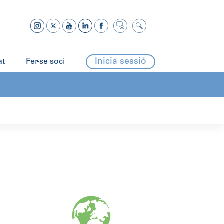
Inicia sessió
at
Fer-se soci