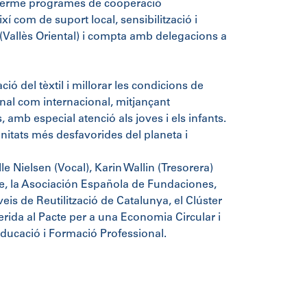
u a terme programes de cooperació
xí com de suport local, sensibilització i
s (Vallès Oriental) i compta amb delegacions a
ció del tèxtil i millorar les condicions de
nal com internacional, mitjançant
, amb especial atenció als joves i els infants.
unitats més desfavorides del planeta i
e Nielsen (Vocal), Karin Wallin (Tresorera)
e, la Asociación Española de Fundaciones,
eis de Reutilització de Catalunya, el Clúster
ida al Pacte per a una Economia Circular i
’Educació i Formació Professional.