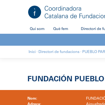
Salta
al
contingut
Qui som
Què fem
Directori de 
Inici
·
Directori de fundacions
·
PUEBLO PA
FUNDACIÓN PUEBLO
Nom:
FUNDACIÓ
Adreça:
Aiguafreda,