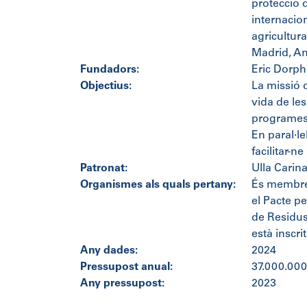
protecció d
internacion
agricultura
Madrid, An
Fundadors:
Eric Dorph
Objectius:
La missió d
vida de le
programes b
En paral·le
facilitar-n
Patronat:
Ulla Carina
Organismes als quals pertany:
És membre 
el Pacte pe
de Residus
està inscri
Any dades:
2024
Pressupost anual:
37.000.00
Any pressupost:
2023