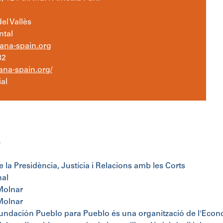
el Vallès
ntal
na-spain.org
82
a-spain.org/
al
4
e la Presidència, Justícia i Relacions amb les Corts
nal
Molnar
Molnar
dación Pueblo para Pueblo és una organització de l'Econo