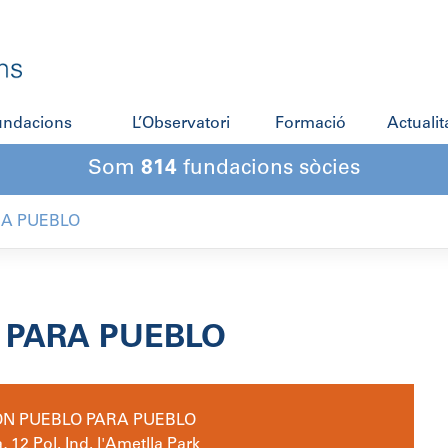
fundacions
L’Observatori
Formació
Actualit
Som
814
fundacions sòcies
RA PUEBLO
 PARA PUEBLO
N PUEBLO PARA PUEBLO
 12 Pol. Ind. l'Ametlla Park