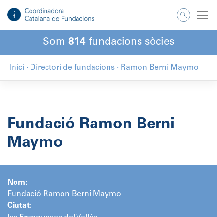
Salta
al
contingut
Som
814
fundacions sòcies
Inici
·
Directori de fundacions
·
Ramon Berni Maymo
Fundació Ramon Berni
Maymo
Nom:
Fundació Ramon Berni Maymo
Ciutat: