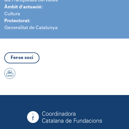
les Franqueses del Vallès
Àmbit d'actuació:
Cultura
Protectorat:
Generalitat de Catalunya
Fer-se soci