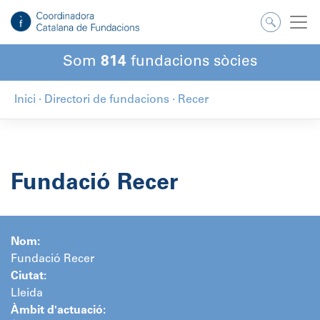
Salta
al
contingut
Som
814
fundacions sòcies
Inici
·
Directori de fundacions
·
Recer
Fundació Recer
Nom:
Fundació Recer
Ciutat:
Lleida
Àmbit d'actuació: