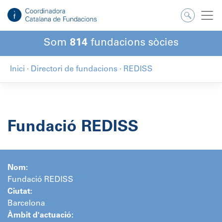
Salta
al
contingut
Som
814
fundacions sòcies
Inici
·
Directori de fundacions
·
REDISS
Fundació REDISS
Nom:
Fundació REDISS
Ciutat:
Barcelona
Àmbit d'actuació: