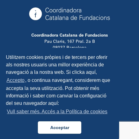
Coordinadora Catalana de Fundacions
Pau Claris, 167 Pral. 2a B
08037 Barcelona
T. 934 881 480
Utilitzem cookies pròpies i de tercers per oferir
info@ccfundacions.cat
als nostres usuaris una millor experiència de
navegació a la nostra web. Si clicka aquí,
Accepto
, o continua navegant, considerem que
accepta la seva utilització. Pot obtenir més
Contacta
informació i saber com canviar la configuració
Avís legal
del seu navegador aquí:
Política de privadesa
Vull saber més. Accés a la Política de cookies
Política de cookies
Disseny i programació:
TipTop Learning
Acceptar