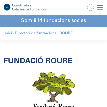
Salta
al
contingut
Som
814
fundacions sòcies
Inici
·
Directori de fundacions
·
ROURE
FUNDACIÓ ROURE