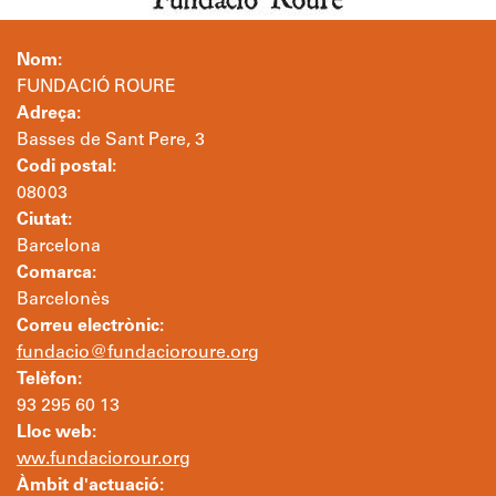
Nom:
FUNDACIÓ ROURE
Adreça:
Basses de Sant Pere, 3
Codi postal:
08003
Ciutat:
Barcelona
Comarca:
Barcelonès
Correu electrònic:
fundacio@fundacioroure.org
Telèfon:
93 295 60 13
Lloc web:
ww.fundaciorour.org
Àmbit d'actuació: