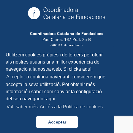
Coordinadora Catalana de Fundacions
Pau Claris, 167 Pral. 2a B
08037 Barcelona
T. 934 881 480
Utilitzem cookies pròpies i de tercers per oferir
info@ccfundacions.cat
als nostres usuaris una millor experiència de
navegació a la nostra web. Si clicka aquí,
Accepto
, o continua navegant, considerem que
accepta la seva utilització. Pot obtenir més
Contacta
informació i saber com canviar la configuració
Avís legal
del seu navegador aquí:
Política de privadesa
Vull saber més. Accés a la Política de cookies
Política de cookies
Disseny i programació:
TipTop Learning
Acceptar