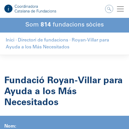
Salta
al
contingut
Som
814
fundacions sòcies
Inici
·
Directori de fundacions
·
Royan-Villar para
Ayuda a los Más Necesitados
Fundació Royan-Villar para
Ayuda a los Más
Necesitados
Nom: