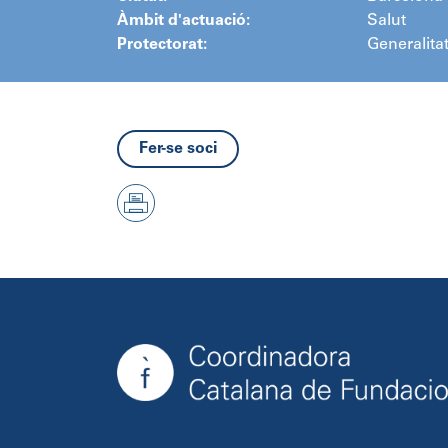
Àmbit d'actuació:
Salut
Protectorat:
Generalita
Fer-se soci