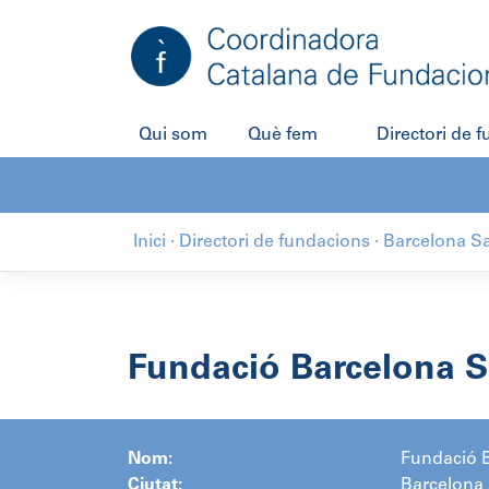
Salta
al
contingut
Qui som
Què fem
Directori de 
Inici
·
Directori de fundacions
·
Barcelona Sa
Fundació Barcelona S
Nom:
Fundació B
Ciutat:
Barcelona