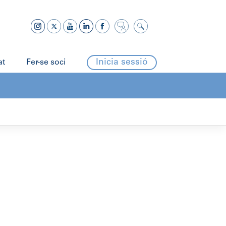
Inicia sessió
at
Fer-se soci