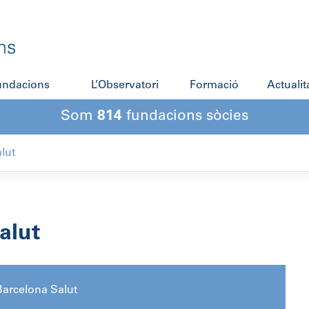
fundacions
L’Observatori
Formació
Actualit
Som
814
fundacions sòcies
lut
alut
arcelona Salut