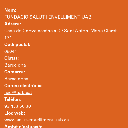
Nom:
FUNDACIÓ SALUT I ENVELLIMENT UAB
Adreça:
Casa de Convalescència, C/ Sant Antoni Maria Claret,
171
Codi postal:
08041
Ciutat:
Barcelona
Comarca:
Barcelonès
Correu electrònic:
fsie@uab.cat
Telèfon:
93 433 50 30
Lloc web:
www.salut-envelliment.uab.ca
Àmbit d'actuació: