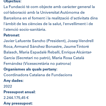
Objectius:
La Fundació té com objecte amb caràcter general la
col·laboració amb la Universitat Autònoma de
Barcelona en el foment i la realització d'activitats dins
l'àmbit de les ciències de la salut, l'envelliment i de
l'atenció socio-sanitària.
Patronat:
Javier Lafuente Sancho (President), Josep Vendrell
Roca, Armand Sánchez Bonastre, Jaume Tintoré
Balasch, Maria Espadalé Reballí, Enrique Alcántar-
García (Secretari no patró), Maria Rosa Català
Fernández (Vicesecretària no patrona)
Organismes als quals pertany:
Coordinadora Catalana de Fundacions
Any dades:
2022
Pressupost anual:
2.244.175,45 €
Any pressupost: