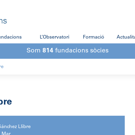
fundacions
L’Observatori
Formació
Actualit
Som
814
fundacions sòcies
re
bre
ánchez Llibre
e Mar