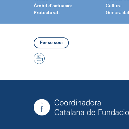
Àmbit d'actuació:
Cultura
Protectorat:
Generalita
Fer-se soci