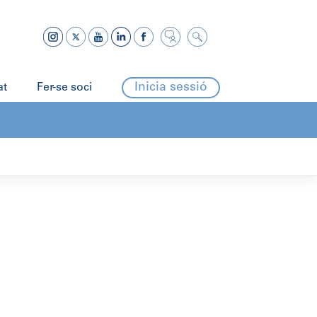
Inicia sessió
at
Fer-se soci