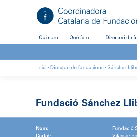
Salta
al
contingut
Qui som
Què fem
Directori de 
Inici
·
Directori de fundacions
·
Sánchez Llib
Fundació Sánchez Lli
Nom:
Fundació S
Ciutat:
Vilassar d