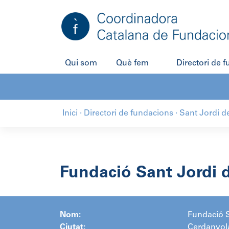
Salta
al
contingut
Qui som
Què fem
Directori de 
Inici
·
Directori de fundacions
·
Sant Jordi d
Fundació Sant Jordi 
Nom:
Fundació S
Ciutat:
Cerdanyola