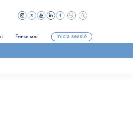
Inicia sessió
at
Fer-se soci