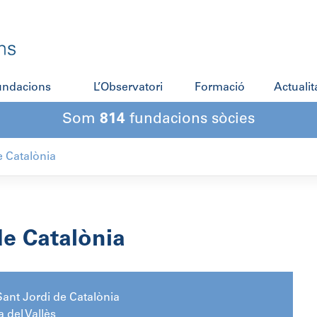
fundacions
L’Observatori
Formació
Actualit
Som
814
fundacions sòcies
e Catalònia
de Catalònia
ant Jordi de Catalònia
 del Vallès