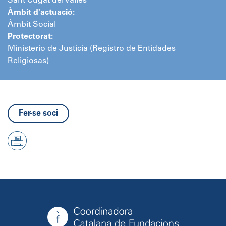
Sant Cugat del Vallès
Àmbit d'actuació:
Àmbit Social
Protectorat:
Ministerio de Justicia (Registro de Entidades
Religiosas)
Fer-se soci