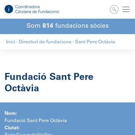
Salta
al
contingut
Som
814
fundacions sòcies
Inici
·
Directori de fundacions
·
Sant Pere Octàvia
Fundació Sant Pere
Octàvia
Nom:
Fundació Sant Pere Octàvia
Ciutat: