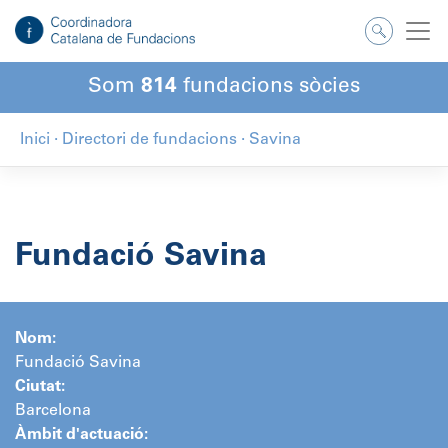
Salta
al
contingut
Som
814
fundacions sòcies
Inici
·
Directori de fundacions
·
Savina
Fundació Savina
Nom:
Fundació Savina
Ciutat:
Barcelona
Àmbit d'actuació: