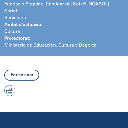
Fundació Seguir el Caminar del Sol (FUNCASOL)
Ciutat:
Barcelona
Àmbit d'actuació:
Cultura
Protectorat:
Ministerio de Educación, Cultura y Deporte
Fer-se soci