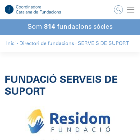
Salta
al
contingut
Som
814
fundacions sòcies
Inici
·
Directori de fundacions
·
SERVEIS DE SUPORT
FUNDACIÓ SERVEIS DE
SUPORT