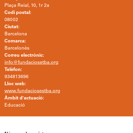
Plaça Reial, 10, 1r 2a
Codi postal:
08002
Ciutat:
Barcelona
Comarca:
Barcelonès
Correu electrònic:
info@fundaciosetba.org
Telèfon:
934813696
Lloc web:
www.fundaciosestba.org
Àmbit d'actuació:
Educació