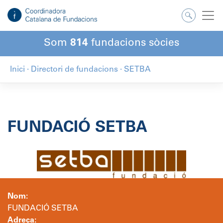
Salta
al
contingut
Som
814
fundacions sòcies
Inici
·
Directori de fundacions
·
SETBA
FUNDACIÓ SETBA
Nom:
FUNDACIÓ SETBA
Adreça: