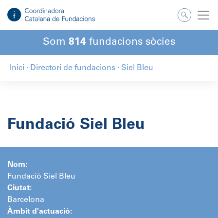
Salta
al
contingut
Som
814
fundacions sòcies
Inici
·
Directori de fundacions
·
Siel Bleu
Fundació Siel Bleu
Nom:
Fundació Siel Bleu
Ciutat:
Barcelona
Àmbit d'actuació: