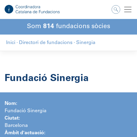
Salta
al
contingut
Som
814
fundacions sòcies
Inici
·
Directori de fundacions
·
Sinergia
Fundació Sinergia
Nom:
Fundació Sinergia
Ciutat:
Barcelona
Àmbit d'actuació: