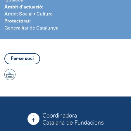
Igualada
Àmbit d'actuació:
Àmbit Social • Cultura
Protectorat:
Generalitat de Catalunya
Fer-se soci