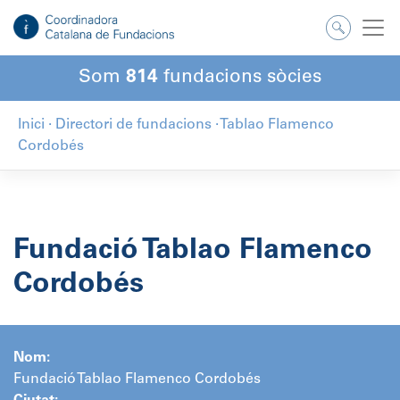
Salta
al
contingut
Som
814
fundacions sòcies
Inici
·
Directori de fundacions
·
Tablao Flamenco
Cordobés
Fundació Tablao Flamenco
Cordobés
Nom:
Fundació Tablao Flamenco Cordobés