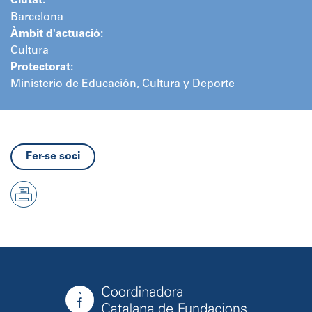
Ciutat:
Barcelona
Àmbit d'actuació:
Cultura
Protectorat:
Ministerio de Educación, Cultura y Deporte
Fer-se soci