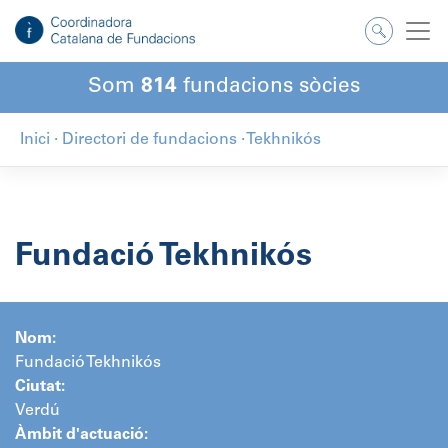
Salta
al
contingut
Som
814
fundacions sòcies
Inici
·
Directori de fundacions
·
Tekhnikós
Fundació Tekhnikós
Nom:
Fundació Tekhnikós
Ciutat:
Verdú
Àmbit d'actuació: