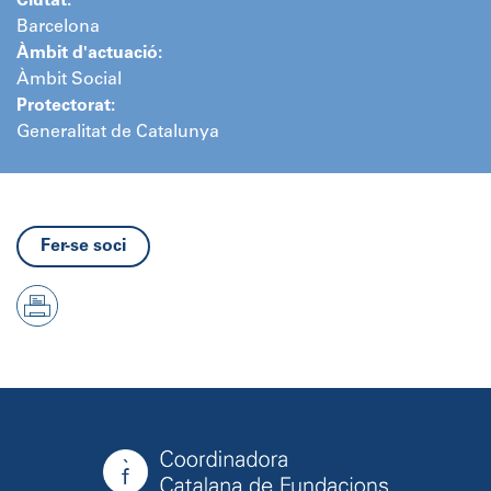
Ciutat:
Barcelona
Àmbit d'actuació:
Àmbit Social
Protectorat:
Generalitat de Catalunya
Fer-se soci