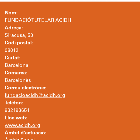
Nom:
FUNDACIÓ TUTELAR ACIDH
Adreça:
Siracusa, 53
Codi postal:
08012
Ciutat:
Barcelona
Comarca:
Barcelonès
Correu electrònic:
fundacioacidh@acidh.org
Telèfon:
932193651
Lloc web:
www.acidh.org
Àmbit d'actuació: