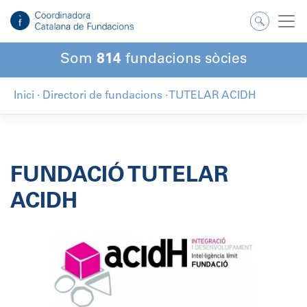
Salta
al
contingut
Som
814
fundacions sòcies
Inici
·
Directori de fundacions
·
TUTELAR ACIDH
FUNDACIÓ TUTELAR
ACIDH