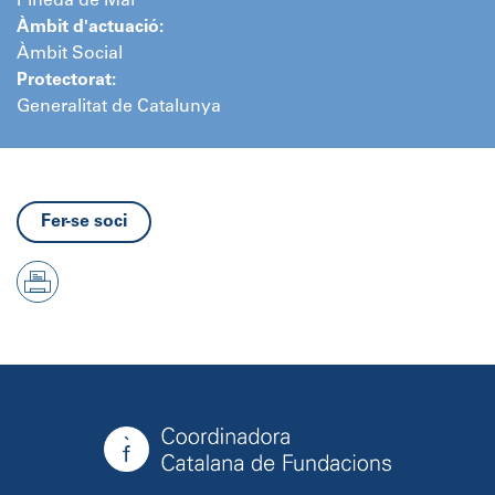
Pineda de Mar
Àmbit d'actuació:
Àmbit Social
Protectorat:
Generalitat de Catalunya
Fer-se soci