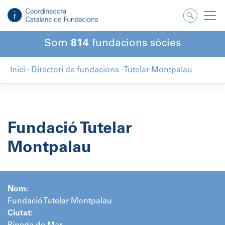
Salta
al
contingut
Som
814
fundacions sòcies
Inici
·
Directori de fundacions
·
Tutelar Montpalau
Fundació Tutelar
Montpalau
Nom:
Fundació Tutelar Montpalau
Ciutat: