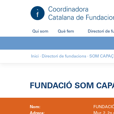
Salta
al
contingut
Qui som
Què fem
Directori de 
Inici
·
Directori de fundacions
·
SOM CAPA
FUNDACIÓ SOM CAP
Nom:
FUNDACI
Adreça:
Mur, 2, 2n 