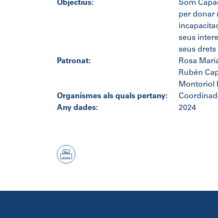
Objectius:
Som Capaço
per donar r
incapacita
seus intere
seus drets
Patronat:
Rosa Maria
Rubén Capu
Montoriol 
Organismes als quals pertany:
Coordinad
Any dades:
2024