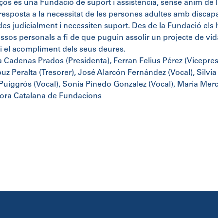
s és una Fundació de suport i assistència, sense ànim de luc
esposta a la necessitat de les persones adultes amb discapaci
des judicialment i necessiten suport. Des de la Fundació e
ssos personals a fi de que puguin assolir un projecte de vida
 i el acompliment dels seus deures.
 Cadenas Prados (Presidenta), Ferran Felius Pérez (Vicepres
z Peralta (Tresorer), José Alarcón Fernández (Vocal), Silvia
Puiggròs (Vocal), Sonia Pinedo Gonzalez (Vocal), Maria Mer
ora Catalana de Fundacions