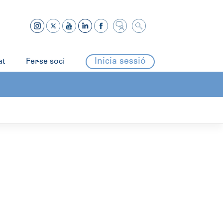
Inicia sessió
at
Fer-se soci