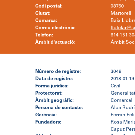
Codi postal:
08760
Ciutat:
Martorell
Comarca:
Baix Llobr
Correu electrònic:
ftutelar@
Telèfon:
614 151 30
Àmbit d'actuació:
Àmbit Soci
Número de registre:
3048
Data de registre:
2018-01-19
Forma jurídica:
Civil
Protectorat:
Generalita
Àmbit geogràfic:
Comarcal
Persona de contacte:
Alba Rodr
Gerència:
Ferran Fel
Fundadors:
Rosa Maria
Capuz Pera