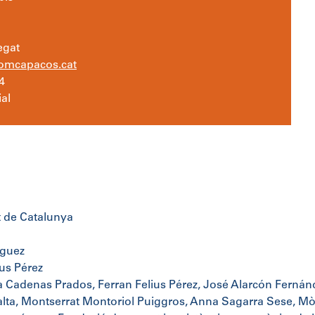
egat
somcapacos.cat
4
al
t de Catalunya
íguez
ius Pérez
 Cadenas Prados, Ferran Felius Pérez, José Alarcón Fernánd
lta, Montserrat Montoriol Puiggros, Anna Sagarra Sese, Mò