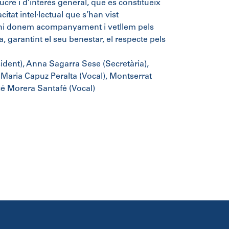
re i d’interès general, que es constitueix
tat intel·lectual que s’han vist
ls hi donem acompanyament i vetllem pels
, garantint el seu benestar, el respecte pels
ident), Anna Sagarra Sese (Secretària),
 Maria Capuz Peralta (Vocal), Montserrat
cé Morera Santafé (Vocal)