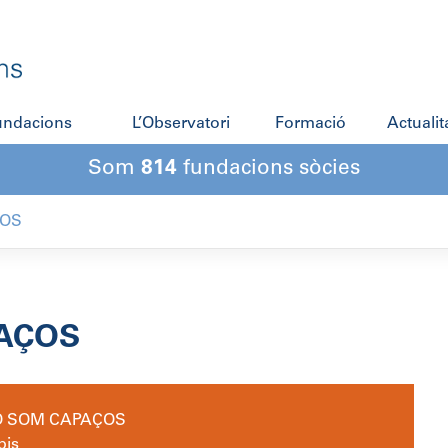
fundacions
L’Observatori
Formació
Actualit
Som
814
fundacions sòcies
ÇOS
AÇOS
Ó SOM CAPAÇOS
pis