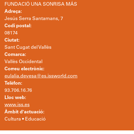
FUNDACIÓ UNA SONRISA MÁS
Adreça:
Jesús Serra Santamans, 7
Codi postal:
08174
Ciutat:
Sant Cugat del Vallès
Comarca:
Vallès Occidental
Correu electrònic:
eulalia.devesa@es.issworld.com
Telèfon:
93.706.16.76
Lloc web:
www.iss.es
Àmbit d'actuació:
Cultura • Educació