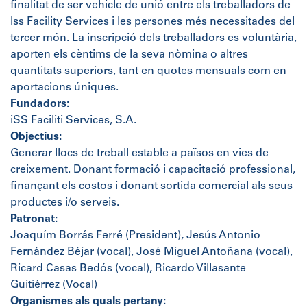
finalitat de ser vehicle de unió entre els treballadors de
Iss Facility Services i les persones més necessitades del
tercer món. La inscripció dels treballadors es voluntària,
aporten els cèntims de la seva nòmina o altres
quantitats superiors, tant en quotes mensuals com en
aportacions úniques.
Fundadors:
iSS Faciliti Services, S.A.
Objectius:
Generar llocs de treball estable a països en vies de
creixement. Donant formació i capacitació professional,
finançant els costos i donant sortida comercial als seus
productes i/o serveis.
Patronat:
Joaquím Borrás Ferré (President), Jesús Antonio
Fernández Béjar (vocal), José Miguel Antoñana (vocal),
Ricard Casas Bedós (vocal), Ricardo Villasante
Guitiérrez (Vocal)
Organismes als quals pertany: