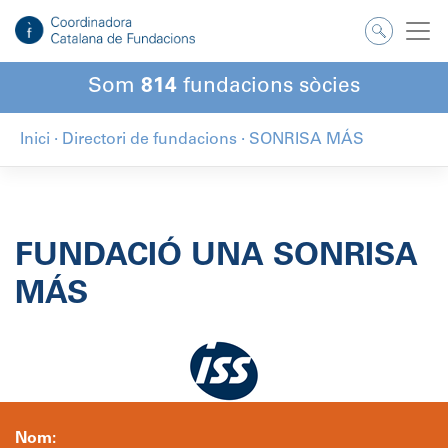
Salta
al
contingut
Som
814
fundacions sòcies
Inici
·
Directori de fundacions
·
SONRISA MÁS
FUNDACIÓ UNA SONRISA
MÁS
Nom: