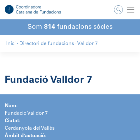
Salta
al
contingut
Som
814
fundacions sòcies
Inici
·
Directori de fundacions
·
Valldor 7
Fundació Valldor 7
Nom:
Fundació Valldor 7
Ciutat:
Cerdanyola del Vallès
Àmbit d'actuació: