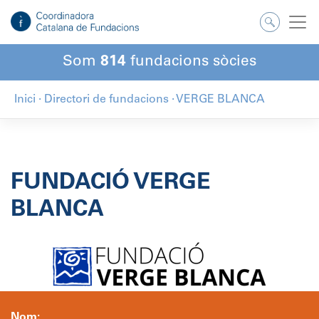
Salta
al
contingut
Som
814
fundacions sòcies
Inici
·
Directori de fundacions
·
VERGE BLANCA
FUNDACIÓ VERGE
BLANCA
Nom: