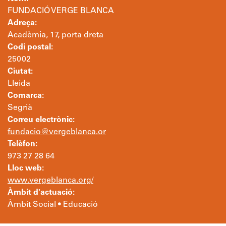
FUNDACIÓ VERGE BLANCA
Adreça:
Acadèmia, 17, porta dreta
Codi postal:
25002
Ciutat:
Lleida
Comarca:
Segrià
Correu electrònic:
fundacio@vergeblanca.or
Telèfon:
973 27 28 64
Lloc web:
www.vergeblanca.org/
Àmbit d'actuació:
Àmbit Social • Educació