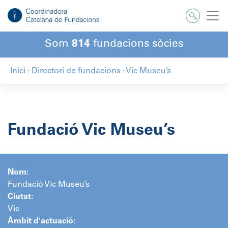
Salta
al
contingut
Som
814
fundacions sòcies
Inici
·
Directori de fundacions
·
Vic Museu’s
Fundació Vic Museu’s
Nom:
Fundació Vic Museu’s
Ciutat:
Vic
Àmbit d'actuació: