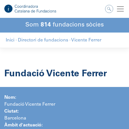
Salta
al
contingut
Som
814
fundacions sòcies
Inici
·
Directori de fundacions
·
Vicente Ferrer
Fundació Vicente Ferrer
Nom:
Fundació Vicente Ferrer
Ciutat:
Barcelona
Àmbit d'actuació: