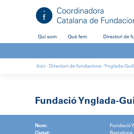
Salta
al
contingut
Qui som
Què fem
Directori de 
Inici
·
Directori de fundacions
·
Ynglada-Guil
Fundació Ynglada-Gui
Nom:
Fundació Y
Ciutat:
Barcelona