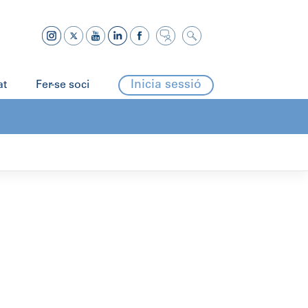
Inicia sessió
at
Fer-se soci