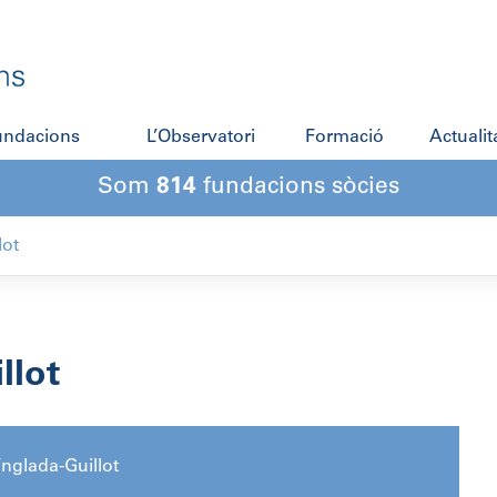
fundacions
L’Observatori
Formació
Actualit
Som
814
fundacions sòcies
lot
llot
nglada-Guillot