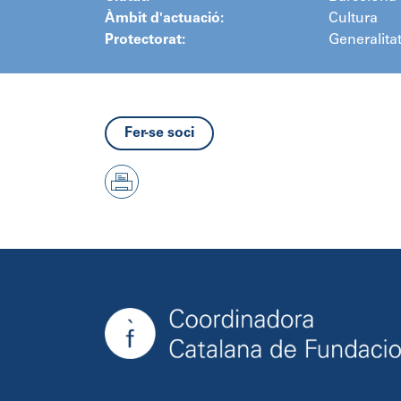
Àmbit d'actuació:
Cultura
Protectorat:
Generalita
Fer-se soci