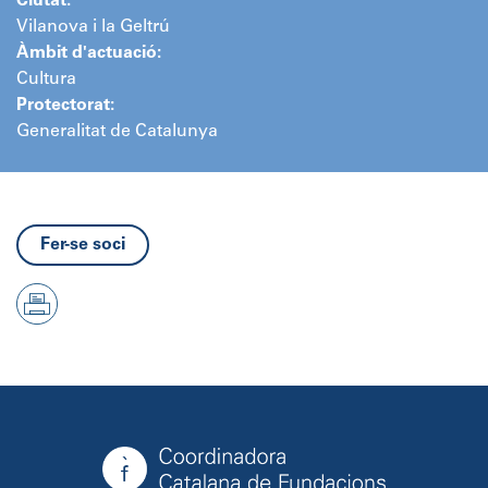
Ciutat:
Vilanova i la Geltrú
Àmbit d'actuació:
Cultura
Protectorat:
Generalitat de Catalunya
Fer-se soci