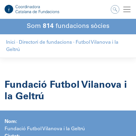
Salta
al
contingut
Som
814
fundacions sòcies
Inici
·
Directori de fundacions
·
Futbol Vilanova i la
Geltrú
Fundació Futbol Vilanova i
la Geltrú
Nom:
Fundació Futbol Vilanova i la Geltrú