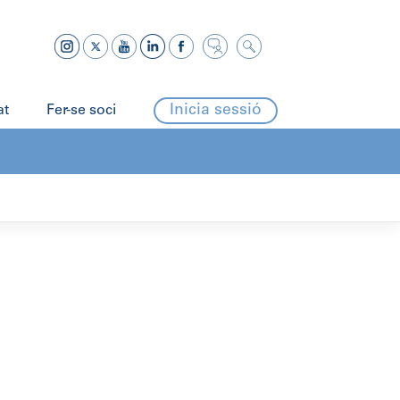
Inicia sessió
at
Fer-se soci