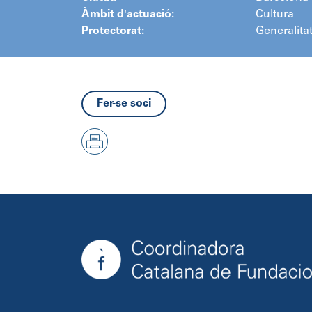
Àmbit d'actuació:
Cultura
Protectorat:
Generalita
Fer-se soci