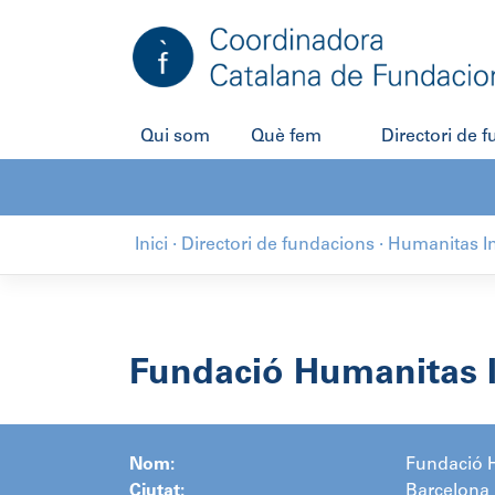
Salta
al
contingut
Qui som
Què fem
Directori de 
Inici
·
Directori de fundacions
·
Humanitas In
Fundació Humanitas I
Nom:
Fundació H
Ciutat:
Barcelona