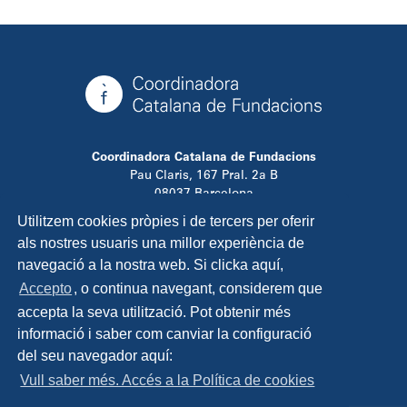
Coordinadora Catalana de Fundacions
Pau Claris, 167 Pral. 2a B
08037 Barcelona
T. 934 881 480
Utilitzem cookies pròpies i de tercers per oferir
info@ccfundacions.cat
als nostres usuaris una millor experiència de
navegació a la nostra web. Si clicka aquí,
Accepto
, o continua navegant, considerem que
accepta la seva utilització. Pot obtenir més
Contacta
informació i saber com canviar la configuració
Avís legal
del seu navegador aquí:
Política de privadesa
Vull saber més. Accés a la Política de cookies
Política de cookies
Disseny i programació: