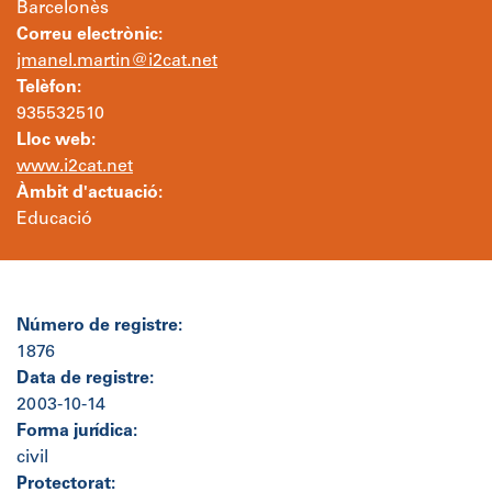
Barcelonès
Correu electrònic:
jmanel.martin@i2cat.net
Telèfon:
935532510
Lloc web:
www.i2cat.net
Àmbit d'actuació:
Educació
Número de registre:
1876
Data de registre:
2003-10-14
Forma jurídica:
civil
Protectorat: