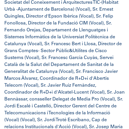
Societat del Coneixement i Arquitectures TIC-(Habitat
Urbà -Ajuntament de Barcelona) (Vocal), Sr. Ernest
Quingles, Director d'Epson Ibèrica (Vocal), Sr. Felip
Fonollosa, Director de la Fundació CIM (Vocal), Sr.
Fernando Orejas, Departament de Llenguatges i
Sistemes Informàtics de la Universiat Politècnica de
Catalunya (Vocal), Sr. Francesc Bert i Llosa, Director de
Grans Comptes- Sector Públic&Utilites de Cisco
Sustems (Vocal), Sr. Francesc García Cuyàs, Servei
Català de la Salut del Departament de Sanitat de la
Generalitat de Catalunya (Vocal), Sr. Francisco Javier
Marcos Àlvarez, Coordinador de R+D+i d'Abertis
Telecom (Vocal), Sr. Javier Ruiz Fernàndez,
Coordinador de R+D+i d'Alcatel-Lucent (Vocal), Sr. Joan
Bennàssar, consseller Delegat de Media Pro (Vocal), Sr.
Jordi Escalé i Castelló, Director Gerent del Centre de
Telecomunicacions i Tecnologies de la Informació
(Vocal) (Vocal), Sr. Jordi Troté Escribano, Cap de
relacions Institucionals d'Acció (Vocal), Sr. Josep Maria