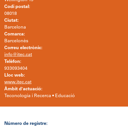
Wellington 19
Codi postal:
08018
Ciutat:
Barcelona
Comarca:
Barcelonès
Correu electrònic:
info@itec.cat
Telèfon:
933093404
Lloc web:
www.itec.cat
Àmbit d'actuació:
Teconologia i Recerca • Educació
Número de registre: