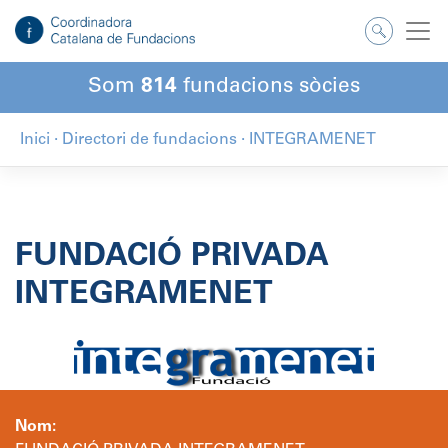
Salta
al
contingut
Som
814
fundacions sòcies
Inici
·
Directori de fundacions
·
INTEGRAMENET
FUNDACIÓ PRIVADA
INTEGRAMENET
Nom: