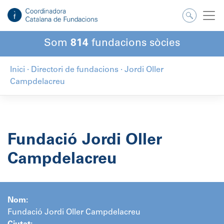
Salta
al
contingut
Som
814
fundacions sòcies
Inici
·
Directori de fundacions
·
Jordi Oller
Campdelacreu
Fundació Jordi Oller
Campdelacreu
Nom:
Fundació Jordi Oller Campdelacreu