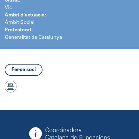
Ciutat:
Vic
Àmbit d'actuació:
Àmbit Social
Protectorat:
Generalitat de Catalunya
Fer-se soci