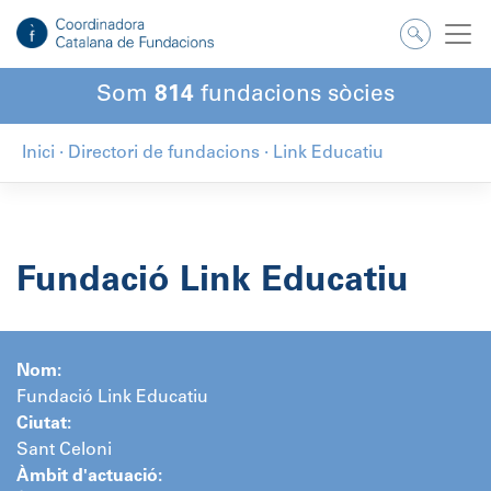
Salta
al
contingut
Som
814
fundacions sòcies
Inici
·
Directori de fundacions
·
Link Educatiu
Fundació Link Educatiu
Nom:
Fundació Link Educatiu
Ciutat:
Sant Celoni
Àmbit d'actuació: