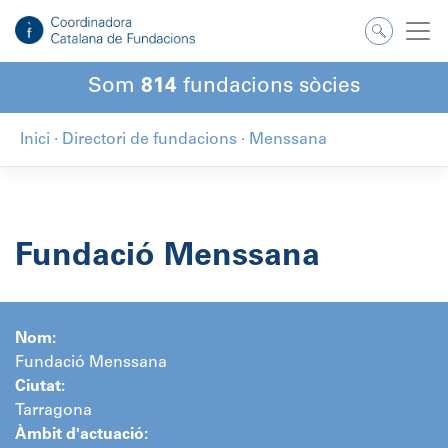
Salta
al
contingut
Som
814
fundacions sòcies
Inici
·
Directori de fundacions
·
Menssana
Fundació Menssana
Nom:
Fundació Menssana
Ciutat:
Tarragona
Àmbit d'actuació: